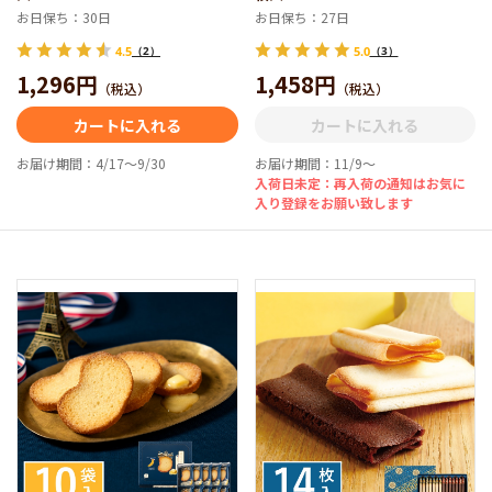
お日保ち：30日
お日保ち：27日
4.5
（2）
5.0
（3）
1,296円
1,458円
（税込）
（税込）
カートに入れる
カートに入れる
お届け期間：4/17～9/30
お届け期間：11/9～
入荷日未定：再入荷の通知はお気に
入り登録をお願い致します