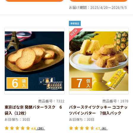
お届け期間：2025/4/20～2026/9/5
NEW
商品番号：7322
商品番号：1878
東京ばな奈 発酵バターラスク 6
バターステイツクッキー ココナッ
袋入（12枚）
ツパインバター 7個入パック
お日保ち：30日
お日保ち：30日
4.8
（20）
4.7
（6）