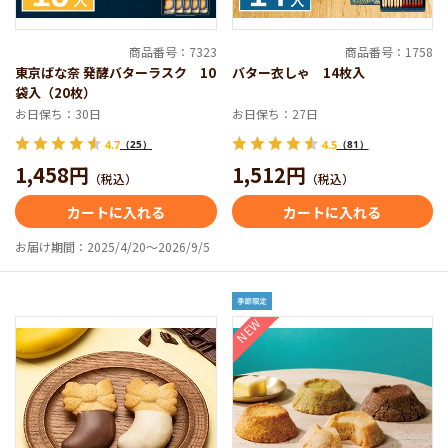
商品番号：7323
商品番号：1758
東京ばな奈 発酵バターラスク 10
バター衣しゃ 14枚入
袋入（20枚）
お日保ち：30日
お日保ち：27日
4.7
（25）
4.5
（81）
1,458円
1,512円
（税込）
（税込）
カートに入れる
カートに入れる
お届け期間：2025/4/20～2026/9/5
NEW