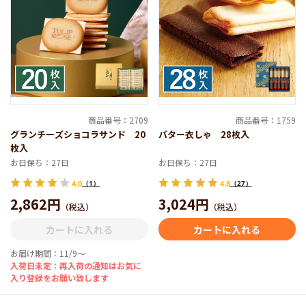
商品番号：2709
商品番号：1759
グランチーズショコラサンド 20
バター衣しゃ 28枚入
枚入
お日保ち：27日
お日保ち：27日
4.0
（1）
4.8
（27）
2,862円
3,024円
（税込）
（税込）
カートに入れる
カートに入れる
お届け期間：11/9～
入荷日未定：再入荷の通知はお気に
入り登録をお願い致します