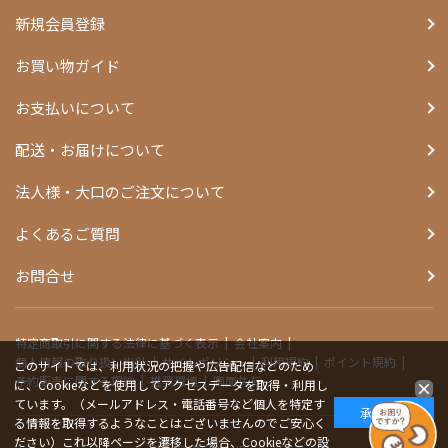
新規会員登録
お買い物ガイド
お支払いについて
配送・お届けについて
法人様・大口のご注文について
よくあるご質問
お問合せ
特定商取引に関する法律に基づく表示
会社案内
個人情報の取り扱い指針
サイトポリシー
利用規約
ポイント規約
このサイトでは、利用状況の把握や広告配信などのため
予約販売に関する規約
推奨環境
画面共有
に、Cookieなどを使用してアクセスデータを取得・利用し
ています。（メールアドレス・電話番号など個人を特定す
承諾する
る情報を取得するようなことはございませんのでご安心く
ださい）これ以降ページを遷移した場合、Cookieなどの設