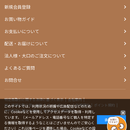
新規会員登録
お買い物ガイド
お支払いについて
配送・お届けについて
法人様・大口のご注文について
よくあるご質問
お問合せ
特定商取引に関する法律に基づく表示
会社案内
個人情報の取り扱い指針
サイトポリシー
利用規約
ポイント規約
このサイトでは、利用状況の把握や広告配信などのため
予約販売に関する規約
推奨環境
画面共有
に、Cookieなどを使用してアクセスデータを取得・利用し
ています。（メールアドレス・電話番号など個人を特定す
承諾する
る情報を取得するようなことはございませんのでご安心く
ださい）これ以降ページを遷移した場合、Cookieなどの設