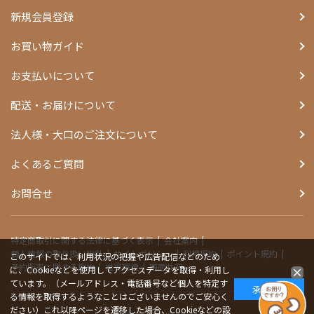
新規会員登録
お買い物ガイド
お支払いについて
配送・お届けについて
法人様・大口のご注文について
よくあるご質問
お問合せ
特定商取引に関する法律に基づく表示
会社案内
個人情報の取り扱い指針
サイトポリシー
利用規約
ポイント規約
このサイトでは、利用状況の把握や広告配信などのため
予約販売に関する規約
推奨環境
画面共有
に、Cookieなどを使用してアクセスデータを取得・利用し
ています。（メールアドレス・電話番号など個人を特定す
承諾する
る情報を取得するようなことはございませんのでご安心く
ださい）これ以降ページを遷移した場合、Cookieなどの設