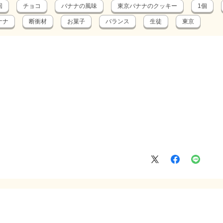
回
チョコ
バナナの風味
東京バナナのクッキー
1個
ナナ
断衝材
お菓子
バランス
生徒
東京