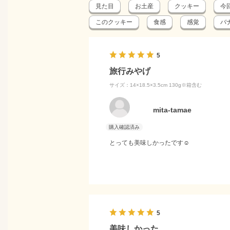
見た目
お土産
クッキー
今
このクッキー
食感
感覚
バ
5
旅行みやげ
サイズ：14×18.5×3.5cm 130g※箱含む
mita-tamae
とっても美味しかったです☺
5
美味しかった