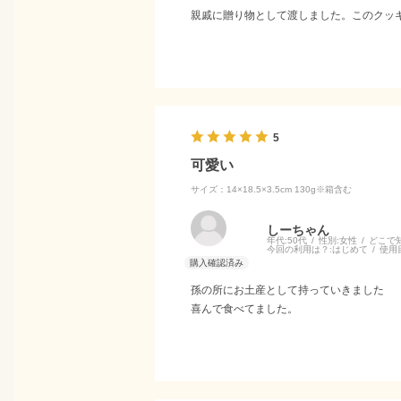
親戚に贈り物として渡しました。このクッ
5
可愛い
サイズ：14×18.5×3.5cm 130g※箱含む
しーちゃん
年代:
50代
性別:
女性
どこで
今回の利用は？:
はじめて
使用
孫の所にお土産として持っていきました
喜んで食べてました。