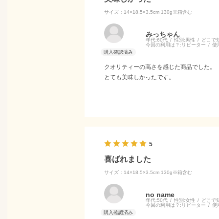
サイズ：14×18.5×3.5cm 130g※箱含む
みっちゃん
年代:
60代
性別:
男性
どこで
今回の利用は？:
リピーター
使
クオリティーの高さを感じた商品でした。
とても美味しかったです。
5
喜ばれました
サイズ：14×18.5×3.5cm 130g※箱含む
no name
年代:
50代
性別:
女性
どこで
今回の利用は？:
リピーター
使