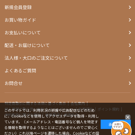
新規会員登録
お買い物ガイド
お支払いについて
配送・お届けについて
法人様・大口のご注文について
よくあるご質問
お問合せ
特定商取引に関する法律に基づく表示
会社案内
個人情報の取り扱い指針
サイトポリシー
利用規約
ポイント規約
このサイトでは、利用状況の把握や広告配信などのため
予約販売に関する規約
推奨環境
画面共有
に、Cookieなどを使用してアクセスデータを取得・利用し
ています。（メールアドレス・電話番号など個人を特定す
承諾する
る情報を取得するようなことはございませんのでご安心く
ださい）これ以降ページを遷移した場合、Cookieなどの設