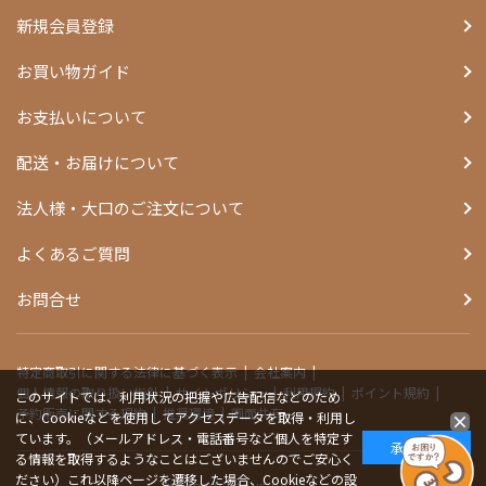
新規会員登録
お買い物ガイド
お支払いについて
配送・お届けについて
法人様・大口のご注文について
よくあるご質問
お問合せ
特定商取引に関する法律に基づく表示
会社案内
個人情報の取り扱い指針
サイトポリシー
利用規約
ポイント規約
このサイトでは、利用状況の把握や広告配信などのため
予約販売に関する規約
推奨環境
画面共有
に、Cookieなどを使用してアクセスデータを取得・利用し
ています。（メールアドレス・電話番号など個人を特定す
承諾する
る情報を取得するようなことはございませんのでご安心く
ださい）これ以降ページを遷移した場合、Cookieなどの設