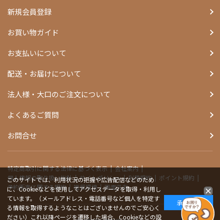
新規会員登録
お買い物ガイド
お支払いについて
配送・お届けについて
法人様・大口のご注文について
よくあるご質問
お問合せ
特定商取引に関する法律に基づく表示
会社案内
個人情報の取り扱い指針
サイトポリシー
利用規約
ポイント規約
このサイトでは、利用状況の把握や広告配信などのため
予約販売に関する規約
推奨環境
画面共有
に、Cookieなどを使用してアクセスデータを取得・利用し
ています。（メールアドレス・電話番号など個人を特定す
承諾する
る情報を取得するようなことはございませんのでご安心く
ださい）これ以降ページを遷移した場合、Cookieなどの設