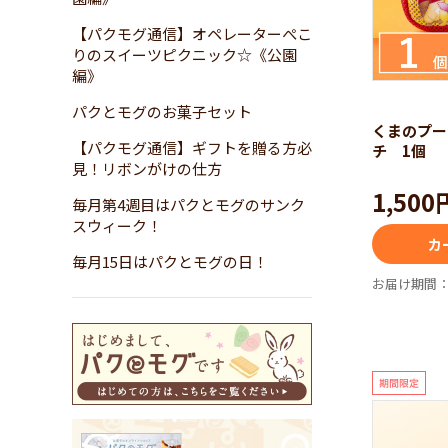
『
ー
【パクモグ通信】オペレーターぺこ
さ
りのスイーツピクニック☆《公園
編》
パクとモグのお菓子セット
くまのプー
【パクモグ通信】ギフトを贈る方必
チ 1個
見！リボンがけの仕方
1,500
毎月第4週目はパクとモグのサンク
スウィーク！
カ
毎月15日はパクとモグの日！
お届け期間：7