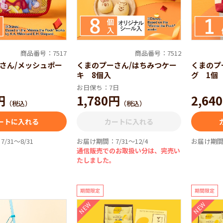
トイ・ストーリー5』の映画公開を記念して おもちゃ箱みたいに楽しさあ
」の仲間たちと冒険に出かけたくなる、 ポップでにぎやかなグッズの数々
い♪
商品番号：7517
商品番号：7512
さん/メッシュポー
くまのプーさん/はちみつケー
くまのプ
キ 8個入
グ 1個
お日保ち：7日
円
1,780円
2,64
（税込）
（税込）
ートに入れる
カートに入れる
/31～8/31
お届け期間：7/31～12/4
お届け期間：
通信販売でのお取扱い分は、完売い
たしました。
NEW
NEW