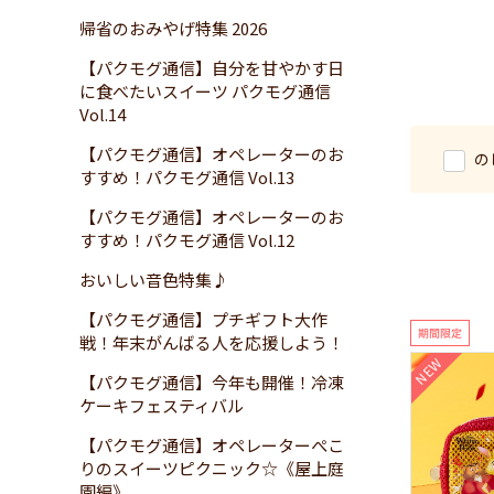
帰省のおみやげ特集 2026
【パクモグ通信】自分を甘やかす日
に食べたいスイーツ パクモグ通信
Vol.14
【パクモグ通信】オペレーターのお
の
すすめ！パクモグ通信 Vol.13
【パクモグ通信】オペレーターのお
すすめ！パクモグ通信 Vol.12
おいしい音色特集♪
【パクモグ通信】プチギフト大作
戦！年末がんばる人を応援しよう！
NEW
【パクモグ通信】今年も開催！冷凍
ケーキフェスティバル
【パクモグ通信】オペレーターぺこ
ト
りのスイーツピクニック☆《屋上庭
園編》