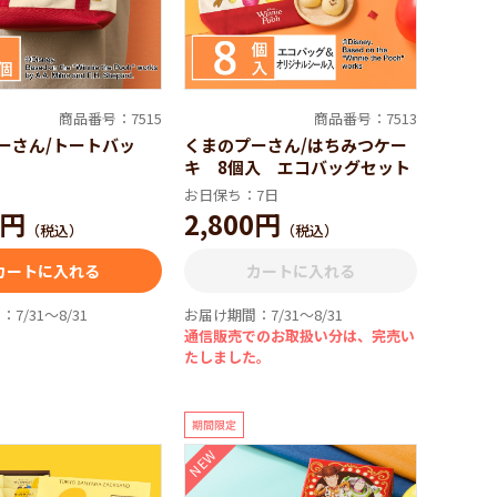
ふれるショコラサンドが登場！ 「トイ・ストーリ
もお見逃しなく! ぜひ、映画と一緒にお楽しみくだ
商品番号：7515
商品番号：7513
ーさん/トートバッ
くまのプーさん/はちみつケー
キ 8個入 エコバッグセット
お日保ち：7日
0円
2,800円
（税込）
（税込）
カートに入れる
カートに入れる
7/31～8/31
お届け期間：7/31～8/31
通信販売でのお取扱い分は、完売い
たしました。
NEW