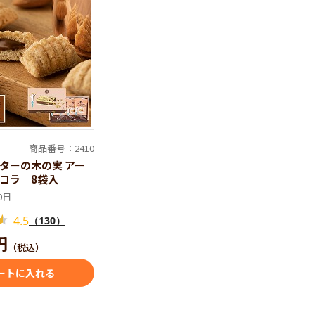
商品番号：2410
ターの木の実 アー
コラ 8袋入
0日
4.5
（130）
円
（税込）
ートに入れる